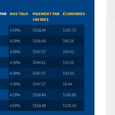
PAR
NOS TAUX
PAIEMENT PAR
ÉCONOMIES
100 000 $
4.59%
$558.49
$197.72
4.59%
$558.49
$90.26
4.39%
$547.37
$59.53
4.34%
$544.61
$15.55
4.39%
$547.37
$93.03
4.39%
$547.37
$9.44
4.59%
$558.49
$105.89
4.59%
$558.49
$130.24