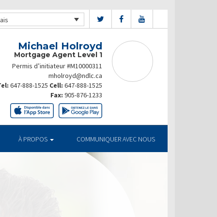
ais
Michael Holroyd
Mortgage Agent Level 1
Permis d’initiateur #M10000311
mholroyd@ndlc.ca
el:
647-888-1525
Cell:
647-888-1525
Fax:
905-876-1233
À PROPOS
COMMUNIQUER AVEC NOUS