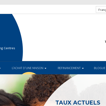
Franç
T
ng Centres
L’ACHAT D’UNE MAISON
REFINANCEMENT
BLOGUE
TAUX ACTUELS