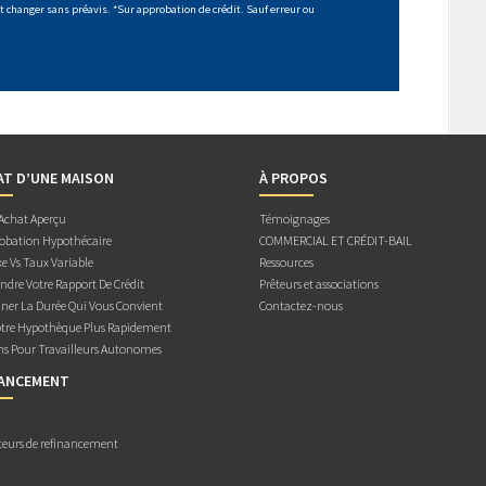
 changer sans préavis. *Sur approbation de crédit. Sauf erreur ou
AT D’UNE MAISON
À PROPOS
 Achat Aperçu
Témoignages
obation Hypothécaire
COMMERCIAL ET CRÉDIT-BAIL
e Vs Taux Variable
Ressources
dre Votre Rapport De Crédit
Prêteurs et associations
ner La Durée Qui Vous Convient
Contactez-nous
otre Hypothèque Plus Rapidement
ns Pour Travailleurs Autonomes
NANCEMENT
teurs de refinancement