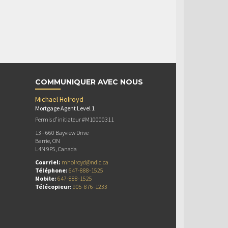
COMMUNIQUER AVEC NOUS
Michael Holroyd
Mortgage Agent Level 1
Permis d’initiateur #M10000311
13 - 660 Bayview Drive
Barrie, ON
L4N 9P5, Canada
Courriel:
mholroyd@ndlc.ca
Téléphone:
647-888-1525
Mobile:
647-888-1525
Télécopieur:
905-876-1233