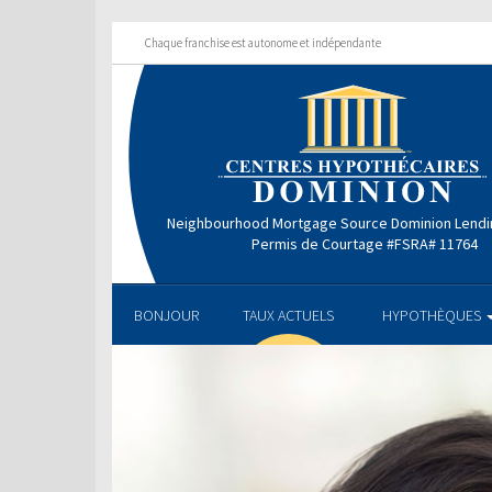
Chaque franchise est autonome et indépendante
Neighbourhood Mortgage Source Dominion Lendi
Permis de Courtage #FSRA# 11764
BONJOUR
TAUX ACTUELS
HYPOTHÈQUES