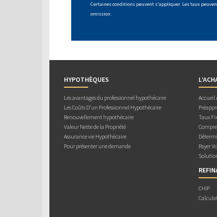
Certaines conditions peuvent s'appliquer. Les taux peuvent
omission.
HYPOTHÈQUES
L’ACH
Les avantages du professionnel hypothécaire
Accueil
Les Coûts D’un Professionnel Hypothécaire
Préappr
Renouvellement hypothécaire
Taux Fix
Valeur Nette de la Propriété
Compren
Assurance vie Hypothécaire
Détermi
Pour présenter une demande
Payer V
Solutio
REFI
CHIP
Calcula